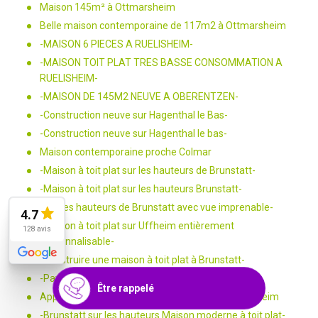
Maison 145m² à Ottmarsheim
Belle maison contemporaine de 117m2 à Ottmarsheim
-MAISON 6 PIECES A RUELISHEIM-
-MAISON TOIT PLAT TRES BASSE CONSOMMATION A
RUELISHEIM-
-MAISON DE 145M2 NEUVE A OBERENTZEN-
-Construction neuve sur Hagenthal le Bas-
-Construction neuve sur Hagenthal le bas-
Maison contemporaine proche Colmar
-Maison à toit plat sur les hauteurs de Brunstatt-
-Maison à toit plat sur les hauteurs Brunstatt-
-Sur les hauteurs de Brunstatt avec vue imprenable-
4.7
-Maison à toit plat sur Uffheim entièrement
128 avis
personnalisable-
-Construire une maison à toit plat à Brunstatt-
-Pavillon à toiture 4 pans sur Uffheim-
Être rappelé
Appartement 3 pièces sur les hauteurs de Riedisheim
-Brunstatt sur les hauteurs Maison moderne à toit plat-