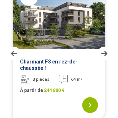
Le domaine d'éden à SOULTZMATT
Charmant F3 en rez-de-
chaussée !
3 pièces
64 m²
À partir de
244 800 €