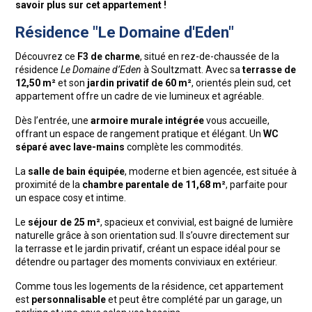
savoir plus sur cet appartement !
Résidence "Le Domaine d'Eden"
Découvrez ce
F3 de charme
, situé en rez-de-chaussée de la
résidence
Le Domaine d’Eden
à Soultzmatt. Avec sa
terrasse de
12,50 m²
et son
jardin privatif de 60 m²
, orientés plein sud, cet
appartement offre un cadre de vie lumineux et agréable.
Dès l’entrée, une
armoire murale intégrée
vous accueille,
offrant un espace de rangement pratique et élégant. Un
WC
séparé avec lave-mains
complète les commodités.
La
salle de bain équipée
, moderne et bien agencée, est située à
proximité de la
chambre parentale de 11,68 m²
, parfaite pour
un espace cosy et intime.
Le
séjour de 25 m²
, spacieux et convivial, est baigné de lumière
naturelle grâce à son orientation sud. Il s’ouvre directement sur
la terrasse et le jardin privatif, créant un espace idéal pour se
détendre ou partager des moments conviviaux en extérieur.
Comme tous les logements de la résidence, cet appartement
est
personnalisable
et peut être complété par un garage, un