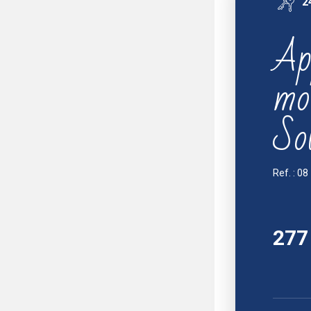
2
Ap
mo
So
Ref. : 08
277