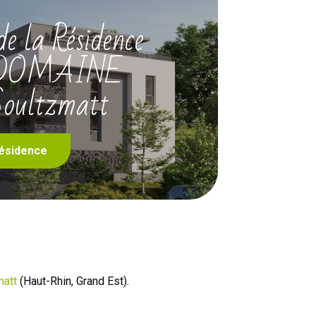
e la Résidence
LE DOMAINE
oultzmatt
ésidence
matt
(Haut-Rhin, Grand Est).