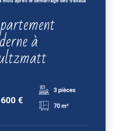
4 mois après le démarrage des travaux
partement
derne à
ultzmatt
3 pièces
 600 €
70 m²