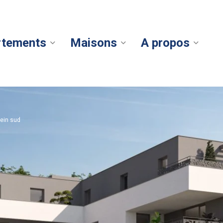
rtements
Maisons
A propos
lein sud