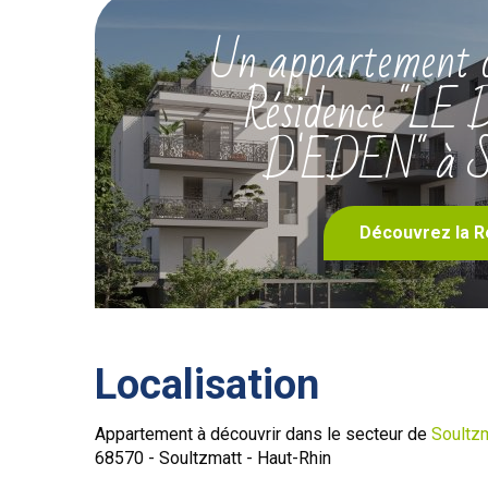
Un appartement d
Résidence "
D'EDEN" à S
Découvrez la R
Localisation
Appartement à découvrir dans le secteur de
Soultz
68570 - Soultzmatt - Haut-Rhin