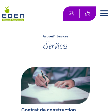
Maisons Eden Maisons & Appartements
Contactez-no
Men
›
Fil d'Ariane :
Accueil
Services
Services
Contrat de construction