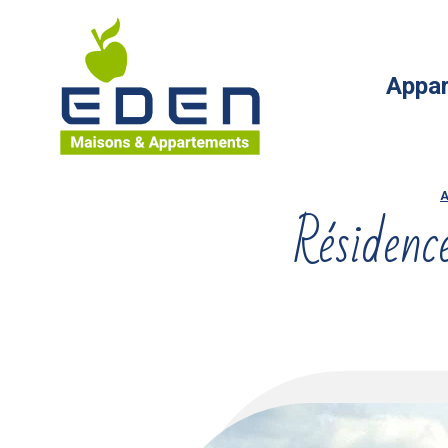
Maisons Eden Maisons & Appartements
Appa
Fil d'Ariane :
A
Réside