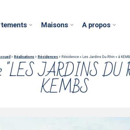
rtements
Maisons
A propos
›
›
›
ccueil
Réalisations
Résidences
Résidence « Les Jardins Du Rhin » à KEM
nce "LES JARDINS DU 
KEMBS