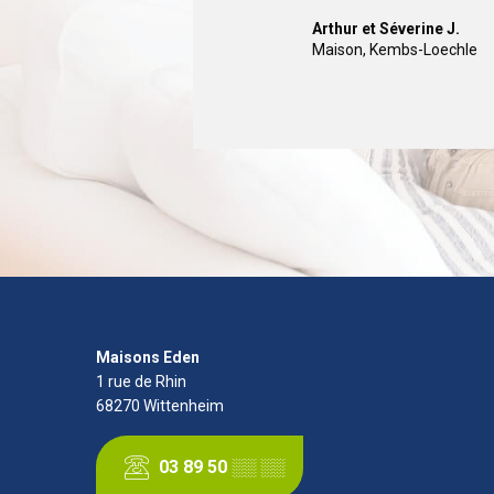
Je recommande l
construire une m
Appartement
,
Hésingue
Arthur et Séverine J.
Nathalie S.
Maison
Appartement
,
Kembs-Loechle
,
Blotzheim
Christophe S.
Michel F.
Appartement
Maison
,
Oberentzen
,
Kembs-Loe
Maisons Eden
1 rue de Rhin
68270
Wittenheim
03 89 50 ░░ ░░