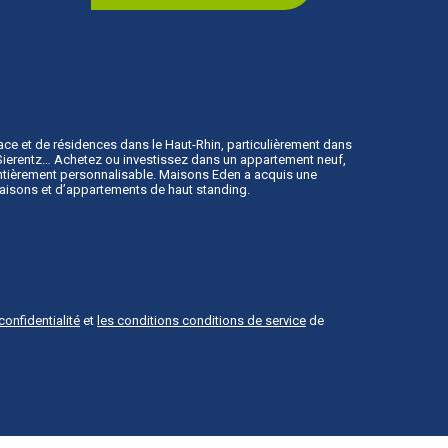
ace
et de résidences dans le Haut-Rhin, particulièrement dans
, Sierentz… Achetez ou investissez dans un appartement neuf,
 entièrement personnalisable. Maisons Eden a acquis une
maisons et d’appartements de haut standing.
confidentialité
et
les conditions conditions de service
de
ation
Première Place
.