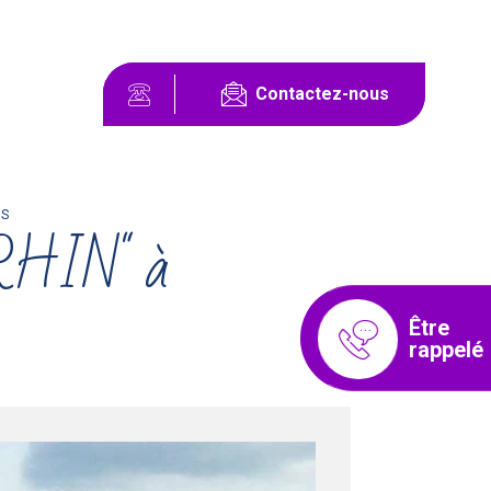
Contactez-nous
BS
RHIN" à
Être
rappelé