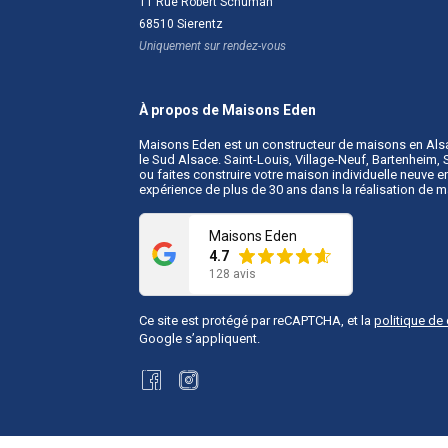
11 Rue Robert Schuman
68510
Sierentz
Uniquement sur rendez-vous
À propos de Maisons Eden
Maisons Eden est un
constructeur de maisons en Als
le Sud Alsace. Saint-Louis, Village-Neuf, Bartenheim
ou faites construire votre maison individuelle neuve
expérience de plus de 30 ans dans la réalisation de 
Maisons Eden
4.7
128 avis
Ce site est protégé par reCAPTCHA, et la
politique de 
Google s’appliquent.
Facebook
Instagram
ons légales
Copyright © 2026
Maisons Eden
. Tous droits réservés.
Une réalis