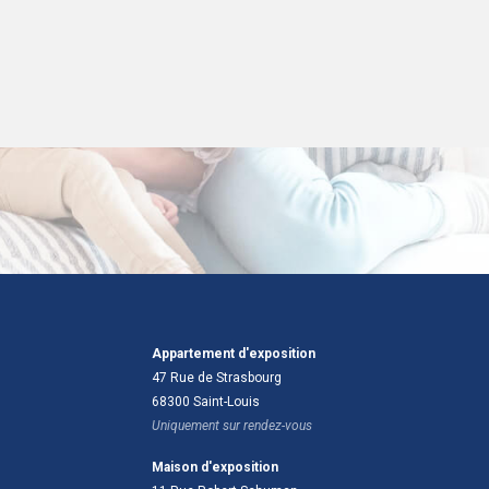
es yeux fermés !!
aison. :)
chle
Appartement d'exposition
47 Rue de Strasbourg
68300
Saint-Louis
Uniquement sur rendez-vous
Maison d'exposition