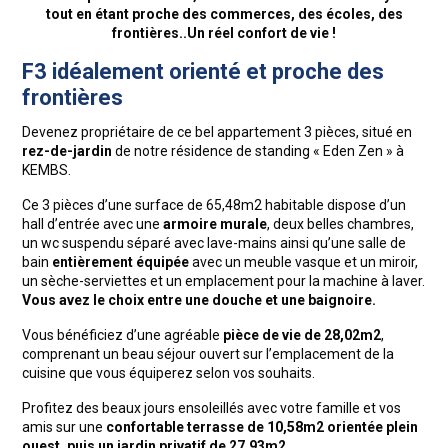
tout en étant proche des commerces, des écoles, des
frontières..Un réel confort de vie !
F3 idéalement orienté et proche des
frontières
Devenez propriétaire de ce bel appartement 3 pièces, situé en
rez-de-jardin
de notre résidence de standing « Eden Zen » à
KEMBS.
Ce 3 pièces d’une surface de 65,48m2 habitable dispose d’un
hall d’entrée avec une
armoire murale
, deux belles chambres,
un wc suspendu séparé avec lave-mains ainsi qu’une salle de
bain
entièrement équipée
avec un meuble vasque et un miroir,
un sèche-serviettes et un emplacement pour la machine à laver.
Vous avez le choix entre une douche et une baignoire.
Vous bénéficiez d’une agréable
pièce de vie de 28,02m2
,
comprenant un beau séjour ouvert sur l’emplacement de la
cuisine que vous équiperez selon vos souhaits.
Profitez des beaux jours ensoleillés avec votre famille et vos
amis sur une
confortable terrasse de 10,58m2 orientée plein
ouest, puis un jardin privatif de 27,93m2.