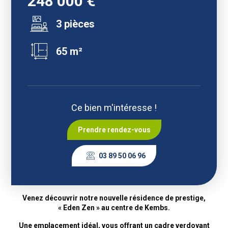
248 000 €
3 pièces
65 m²
Ce bien m'intéresse !
Prendre rendez-vous
03 89 50 06 96
Venez découvrir notre nouvelle résidence de prestige,
« Eden Zen » au centre de Kembs.
Une emplacement idéal, vous offrant un cadre verdoyant