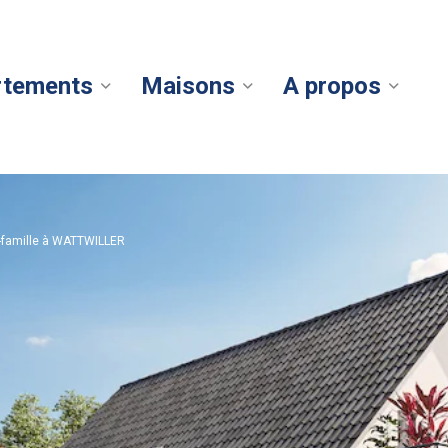
rtements
Maisons
A propos
-famille à WATTWILLER