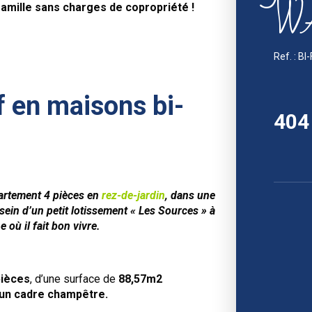
W
amille sans charges de copropriété !
Ref. : 
if en maisons bi-
404
artement 4 pièces en
rez-de-jardin
, dans une
ein d’un petit lotissement « Les Sources » à
où il fait bon vivre.
pièces
, d’une surface de
88,57m2
 un cadre champêtre.