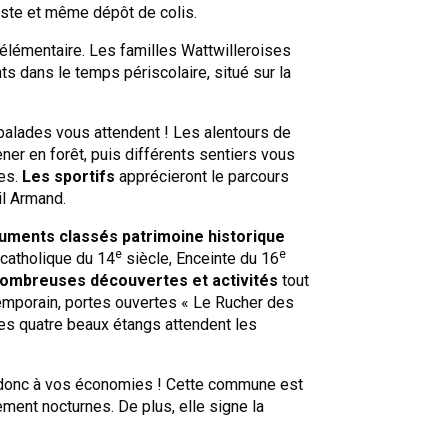
oste et même dépôt de colis.
 élémentaire. Les familles Wattwilleroises
ts dans le temps périscolaire, situé sur la
balades vous attendent ! Les alentours de
ner en forêt, puis différents sentiers vous
es.
Les sportifs
apprécieront le parcours
il Armand.
ments classés patrimoine historique
e
e
 catholique du 14
siècle, Enceinte du 16
ombreuses découvertes et activités
tout
temporain, portes ouvertes « Le Rucher des
des quatre beaux étangs attendent les
donc à vos économies ! Cette commune est
nement nocturnes. De plus, elle signe la