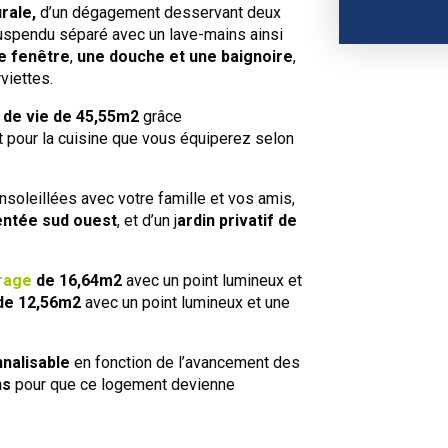
rale,
d’un dégagement desservant deux
uspendu séparé avec un lave-mains ainsi
e fenêtre
,
une douche et une baignoire
,
viettes.
 de vie de 45,55m2
grâce
 pour la cuisine que vous équiperez selon
soleillées avec votre famille et vos amis,
entée sud ouest
, et d’un j
ardin privatif
de
rage
de 16,64m2
avec un point lumineux et
de 12,56m2
avec un point lumineux et une
nalisable
en fonction de l’avancement des
ns
pour que ce logement devienne