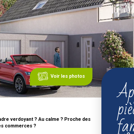
Voir les photos
Ap
piè
fam
cadre verdoyant ? Au calme ? Proche des
des commerces ?