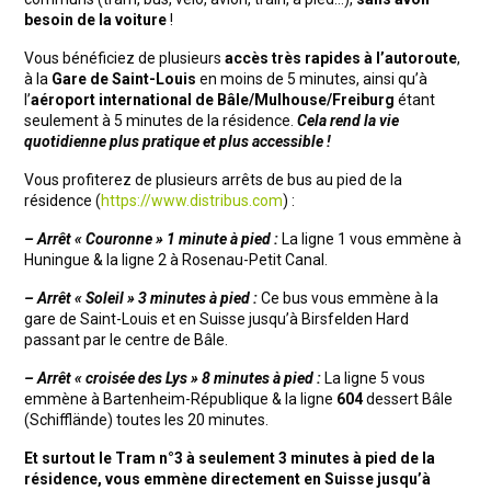
besoin de la voiture
!
Vous bénéficiez de plusieurs
accès très rapides à l’autoroute
,
à la
Gare de Saint-Louis
en moins de 5 minutes, ainsi qu’à
l’
aéroport international de Bâle/Mulhouse/Freiburg
étant
seulement à 5 minutes de la résidence.
Cela rend la vie
quotidienne plus pratique et plus accessible !
Vous profiterez de plusieurs arrêts de bus au pied de la
résidence (
https://www.distribus.com
) :
– Arrêt « Couronne » 1 minute à pied :
La ligne 1 vous emmène à
Huningue & la ligne 2 à Rosenau-Petit Canal.
– Arrêt « Soleil » 3 minutes à pied :
Ce bus vous emmène à la
gare de Saint-Louis et en Suisse jusqu’à Birsfelden Hard
passant par le centre de Bâle.
– Arrêt « croisée des Lys » 8 minutes à pied :
La ligne 5 vous
emmène à Bartenheim-République & la ligne
604
dessert Bâle
(Schifflände) toutes les 20 minutes.
Et surtout le Tram n°3 à seulement 3 minutes à pied de la
résidence, vous emmène directement en Suisse jusqu’à