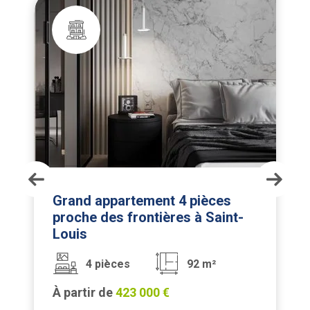
èces
Appartement 3 pièces au
Saint-
premier étage à Saint-Louis
3 pièces
64 m²
m²
À partir de
302 000 €