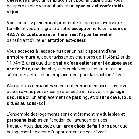
ouvertures
, avec un emplacement pour la cuisine que vous
équiperez selon vos souhaits et un
spacieux et confortable
séjour
.
Vous pourrez pleinement profiter de bons repas avec votre
famille et vos amis grâce à cette
exceptionnelle terrasse de
48,57m2
,
contournant entièrement l’appartement
et
bénéficiant d’une
orientation est-ouest
.
Vous accédez à l’espace nuit par un hall disposant d’une
armoire murale,
deux ravissantes chambres de 11,46m2 et de
11,74m2, ainsi que d’une
salle d’eau entièrement équipée avec
une fenêtre
, une douche, un meuble vasque et un miroir, un
sèche-serviettes et un emplacement pour la machine à laver.
Afin que vos demandes soient entièrement en accord avec vos
besoins, vous pouvez compléter cette offre avec un
garage
sécurisé
ou un emplacement de
parking,
et/ou
une cave, tous
situés au sous-sol
.
L’ensemble des logements sont entièrement
modulables et
personnalisables
en fonction de l’avancement des
travaux. Vous disposez d’un
large choix de finitions
pour que
ce logement devienne l’appartement de vos rêves !