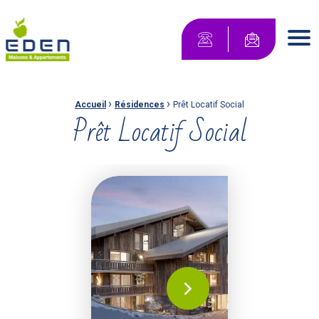
Maisons Eden Maisons & Appartements
Contactez-no
Men
›
›
Fil d'Ariane :
Accueil
Résidences
Prêt Locatif Social
Prêt Locatif Social