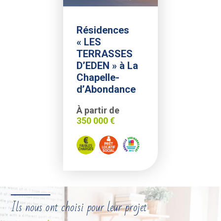
Résidences
« LES
TERRASSES
D’EDEN » à La
Chapelle-
d’Abondance
À partir de
350 000 €
Faibles charges
Prêt Locatif Social
Réglementation thermique 
Ils nous ont choisi pour leur projet