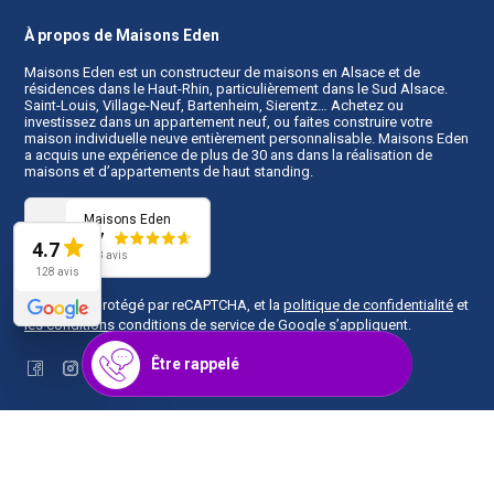
À propos de Maisons Eden
Maisons Eden est un
constructeur de maisons en Alsace
et de
résidences dans le Haut-Rhin, particulièrement dans le Sud Alsace.
Saint-Louis, Village-Neuf, Bartenheim, Sierentz… Achetez ou
investissez dans un appartement neuf, ou faites construire votre
maison individuelle neuve entièrement personnalisable. Maisons Eden
a acquis une expérience de plus de 30 ans dans la réalisation de
maisons et d’appartements de haut standing.
Maisons Eden
4.7
4.7
128 avis
128 avis
Ce site est protégé par reCAPTCHA, et la
politique de confidentialité
et
les conditions conditions de service
de Google s’appliquent.
Être rappelé
Facebook
Instagram
Plan du site
Mentions légales
Copyright © 2026
Maisons Eden
. Tous droits réservés.
Une réalisation
Première Place
.