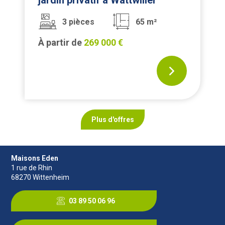
jardin privatif à Wattwiller
3 pièces
65 m²
À partir de
269 000 €
Plus d'offres
Maisons Eden
1 rue de Rhin
68270
Wittenheim
03 89 50 06 96