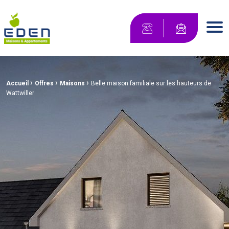
Maisons Eden Maisons & Appartements
Contactez-no
Men
›
›
›
Fil d'Ariane :
Accueil
Offres
Maisons
Belle maison familiale sur les hauteurs de
Wattwiller