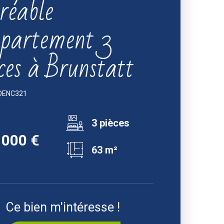
réable
partement 3
ces à Brunstatt
EDENC321
3 pièces
 000 €
63 m²
Ce bien m'intéresse !