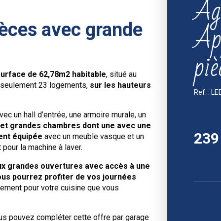
Ag
Ap
ièces avec grande
piè
urface de 62,78m2 habitable
, situé au
e seulement 23 logements,
sur les hauteurs
Ref. : L
c un hall d’entrée, une armoire murale, un
 et grandes chambres dont une avec une
239
ment équipée
avec un meuble vasque et un
 pour la machine à laver.
ux grandes ouvertures avec accès à une
ous pourrez profiter de vos journées
ment pour votre cuisine que vous
ous pouvez compléter cette offre par garage