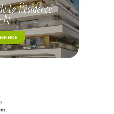
e la Résidence
EN
ésidence
é
ées