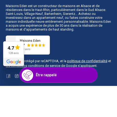
Maisons Eden est un
constructeur de maisons en Alsace
et de
résidences dans le Haut-Rhin, particulièrement dans le Sud Alsace.
Saint-Louis, Village-Neuf, Bartenheim, Sierentz… Achetez ou
investissez dans un appartement neuf, ou faites construire votre
maison individuelle neuve entièrement personnalisable. Maisons Eden
a acquis une expérience de plus de 30 ans dans la réalisation de
maisons et d’appartements de haut standing.
Maisons Eden
4.7
4.7
128 avis
128 avis
Ce site est protégé par reCAPTCHA, et la
politique de confidentialité
et
les conditions conditions de service
de Google s’appliquent.
Être rappelé
Facebook
Instagram
Plan du site
Mentions légales
Copyright © 2026
Maisons Eden
. Tous droits réservés.
Une réalisation
Première Place
.