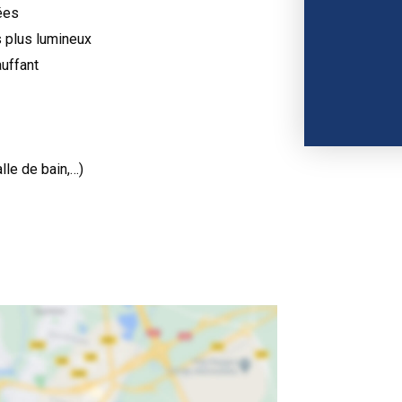
ées
 plus lumineux
auffant
lle de bain,…)