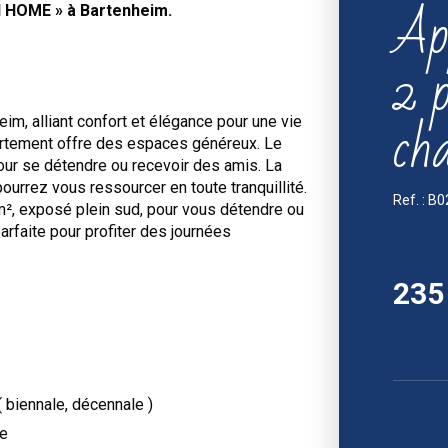
Ap
 HOME »
à Bartenheim.
2 p
ch
m, alliant confort et élégance pour une vie
artement offre des espaces généreux. Le
pour se détendre ou recevoir des amis. La
urrez vous ressourcer en toute tranquillité.
Ref. : B0
 m², exposé plein sud, pour vous détendre ou
parfaite pour profiter des journées
235
 biennale, décennale )
te