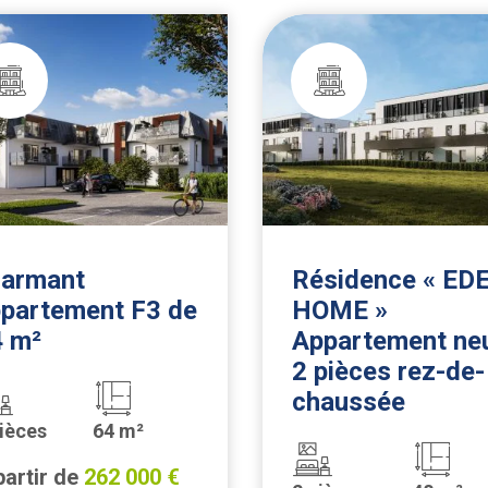
harmant
Résidence « ED
partement F3 de
HOME »
4 m²
Appartement ne
2 pièces rez-de-
chaussée
pièces
64 m²
partir de
262 000 €