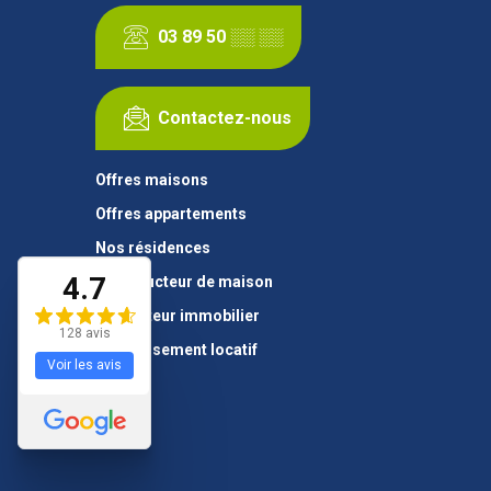
03 89 50 ░░ ░░
Contactez-nous
Offres maisons
Offres appartements
Nos résidences
4.7
Constructeur de maison
Promoteur immobilier
128 avis
Investissement locatif
Voir les avis