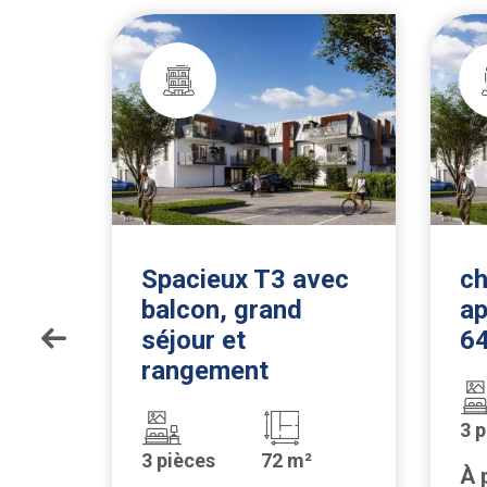
DEN
Spacieux T3 avec
c
balcon, grand
ap
euf
séjour et
6
e-
rangement
3 
3 pièces
72 m²
À 