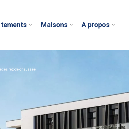
rtements
Maisons
A propos
ièces rez-de-chaussée