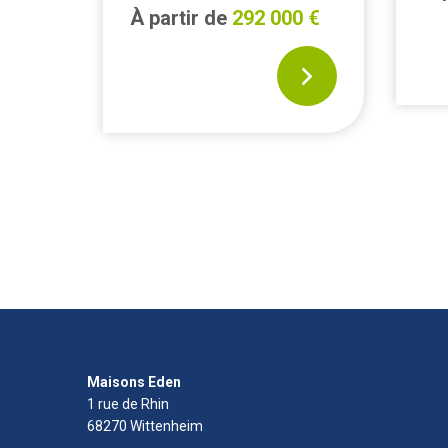
À partir de
292 000 €
0 €
Maisons Eden
1 rue de Rhin
68270
Wittenheim