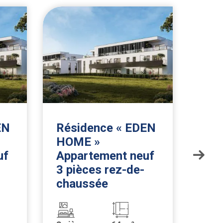
EN
Résidence « EDEN
Rés
HOME »
HO
uf
Appartement neuf
App
3 pièces rez-de-
3 p
chaussée
cha