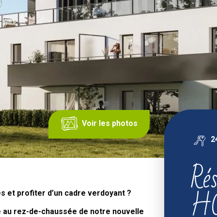
Voir les photos
2
Ré
H
s et profiter d’un cadre verdoyant ?
é au rez-de-chaussée de notre nouvelle