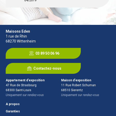
04/2019
Christophe S.
Michel F.
01/2021
Appartement
Maison
,
Oberentzen
,
Kembs-Loechle
07/2019
05/2020
Maisons Eden
1 rue de Rhin
68270
Wittenheim
03 89 50 06 96
Contactez-nous
Appartement d'exposition
Maison d'exposition
47 Rue de Strasbourg
11 Rue Robert Schuman
68300
Saint-Louis
68510
Sierentz
Uniquement sur rendez-vous
Uniquement sur rendez-vous
A propos
Garanties