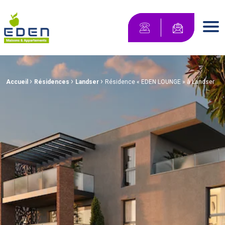
Maisons Eden Maisons & Appartements
Contactez-no
Men
›
›
›
Fil d'Ariane :
Accueil
Résidences
Landser
Résidence « EDEN LOUNGE » à Landser