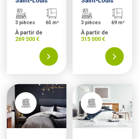
Saint-Louis
Saint-Louis
3 pièces
65 m²
3 pièces
69 m²
À partir de
À partir de
269 500 €
315 000 €
appartement neuf grande terrasse à riedisheim|3 pièces situé à R