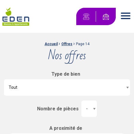
Maisons Eden Maisons & Appartements
Contactez-no
Men
›
›
Fil d'Ariane :
Accueil
Offres
Page 14
Nos offres
Type de bien
Nombre de pièces
A proximité de