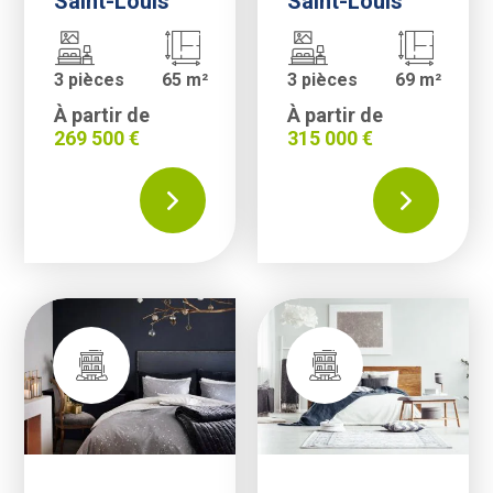
Saint-Louis
Saint-Louis
3 pièces
65 m²
3 pièces
69 m²
À partir de
À partir de
269 500 €
315 000 €
appartement neuf grande terrasse à riedisheim|3 pièces situé à R