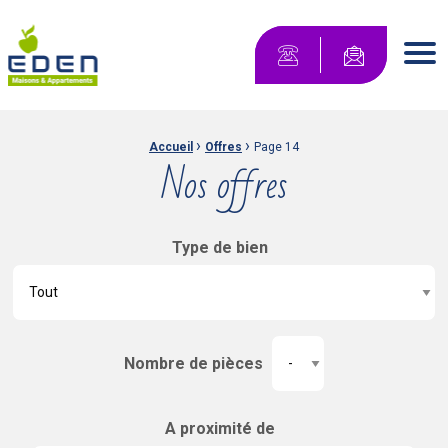
Maisons Eden Maisons & Appartements
Contactez-no
Men
›
›
Fil d'Ariane :
Accueil
Offres
Page 14
Nos offres
Type de bien
Nombre de pièces
A proximité de