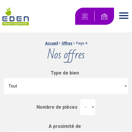
Maisons Eden Maisons & Appartements
Contactez-no
Men
›
›
Fil d'Ariane :
Accueil
Offres
Page 4
Nos offres
Type de bien
Nombre de pièces
A proximité de