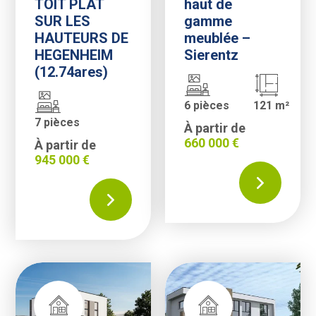
TOIT PLAT
haut de
SUR LES
gamme
HAUTEURS DE
meublée –
HEGENHEIM
Sierentz
(12.74ares)
6 pièces
121 m²
7 pièces
À partir de
660 000 €
À partir de
945 000 €