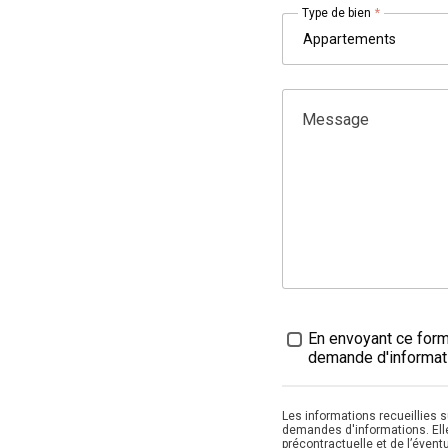
Type de bien
*
Message
Traitement des données
*
En envoyant ce formu
demande d'informati
Les informations recueillies 
demandes d'informations. Ell
précontractuelle et de l’évent