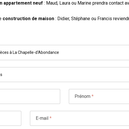
’un appartement neuf
: Maud, Laura ou Marine prendra contact a
.
de
construction de maison
: Didier, Stéphane ou Francis revien
ièces à La Chapelle-d'Abondance
Prénom
*
E-mail
*