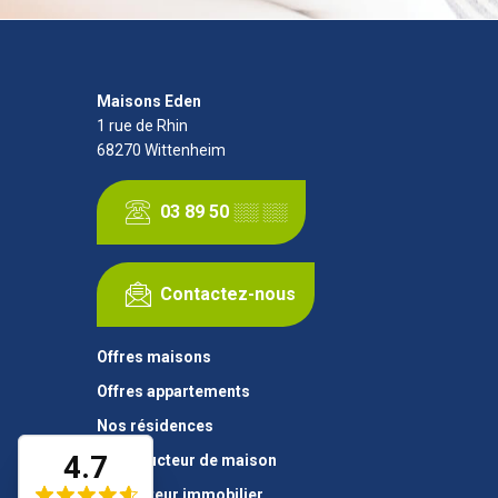
Maisons Eden
1 rue de Rhin
68270
Wittenheim
03 89 50 ░░ ░░
Contactez-nous
Offres maisons
Offres appartements
Nos résidences
4.7
Constructeur de maison
Promoteur immobilier